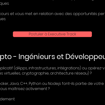
iques.
ours et vous met en relation avec des opportunités per
es.
Postuler à Executive Track
pto - Ingénieurs et Développe
icatif (dApps, infrastructures, intégrations) ou opére
 virtuelles, cryptographie, architecture réseau) ?
ocker, Java, C++, Python ou Node.js font-ils partie de votre
vous maîtrisez activement ?
idement.