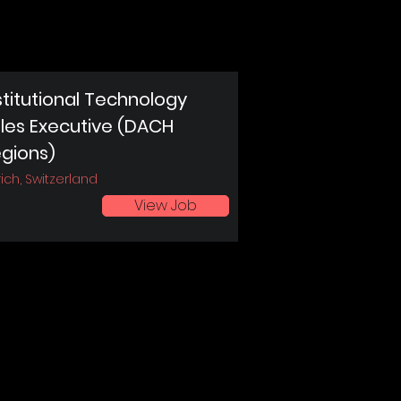
stitutional Technology
les Executive (DACH
gions)
ich, Switzerland
View Job