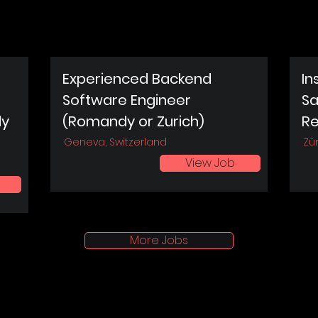
Experienced Backend
In
Software Engineer
Sa
dy
(Romandy or Zurich)
Re
Geneva, Switzerland
Zür
View Job
More Jobs