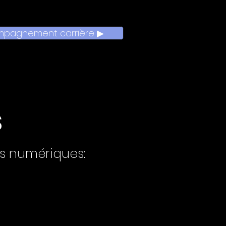
ompagnement carrière ▶
s
fs numériques: