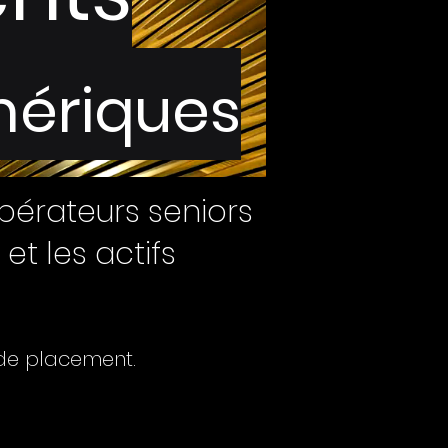
mériques
opérateurs seniors
t les actifs
 de placement.