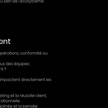
au sein de l'écosystème
ent
 opérations, conformité ou
ous des équipes
nt ?
 impactent directement les
ng et la réussite client,
ationnelle.
iplinée et la pensée