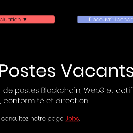
aluation ▼
Découvrir l’acc
Postes Vacant
n de postes Blockchain, Web3 et acti
, conformité et direction.
, consultez notre page
Jobs
.